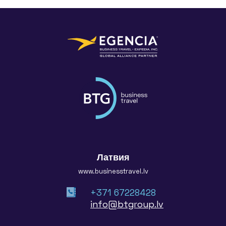
Латвия
www.businesstravel.lv
+371 67228428
info@btgroup.lv